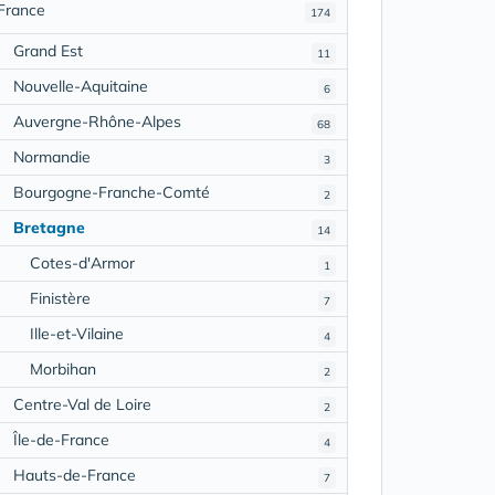
France
174
Grand Est
11
Nouvelle-Aquitaine
6
Auvergne-Rhône-Alpes
68
Normandie
3
Bourgogne-Franche-Comté
2
Bretagne
14
Cotes-d'Armor
1
Finistère
7
Ille-et-Vilaine
4
Morbihan
2
Centre-Val de Loire
2
Île-de-France
4
Hauts-de-France
7