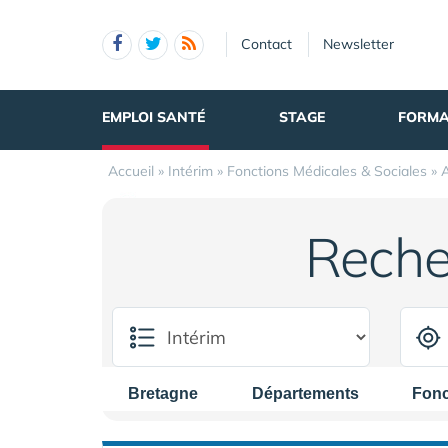
Panneau de gestion des cookies
Contact
Newsletter
EMPLOI SANTÉ
STAGE
FORMA
Accueil
»
Intérim
»
Fonctions Médicales & Sociales
»
A
Reche
Bretagne
Départements
Fonc