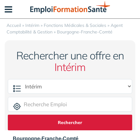
Panneau de gestion des cookies
Accueil
»
Intérim
»
Fonctions Médicales & Sociales
»
Agent
Comptabilité & Gestion
»
Bourgogne-Franche-Comté
Rechercher une offre en
Intérim
Rechercher
Bourgogne-Franche-Comté