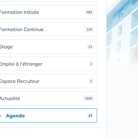
Formation Initiale
482
Formation Continue
104
Stage
23
Emploi à l'étranger
2
Espace Recruteur
2
Actualité
1609
Agenda
17