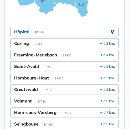
52
68
Hôpital
- 57490
Carling
➔ à 2 km.
- 57490
Freyming-Merlebach
➔ à 4 km.
- 57800
Saint-Avold
➔ à 6 km.
- 57500
Hombourg-Haut
➔ à 5 km.
- 57470
Creutzwald
➔ à 6 km.
- 57150
Valmont
➔ à 9 km.
- 57730
Ham-sous-Varsberg
➔ à 7 km.
- 57880
Seingbouse
➔ à 9 km.
- 57450