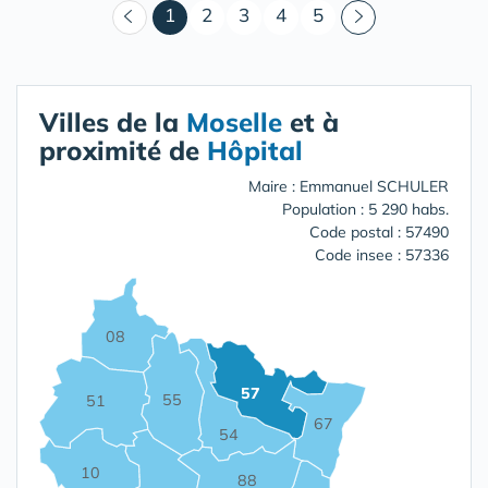
(courant)
1
2
3
4
5
Villes de la
Moselle
et à
proximité de
Hôpital
Maire : Emmanuel SCHULER
Population : 5 290 habs.
Code postal : 57490
Code insee : 57336
08
57
55
51
67
54
10
88