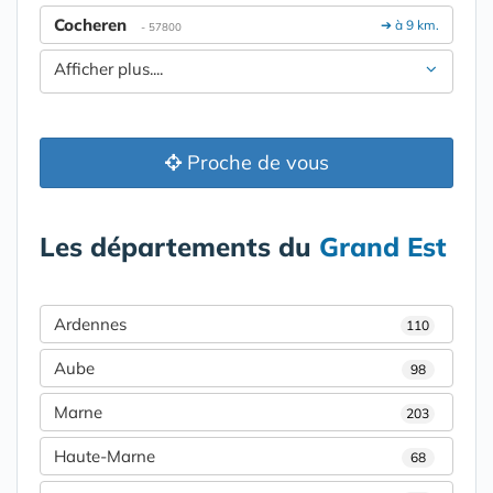
Cocheren
➔ à 9 km.
- 57800
Afficher plus....
Proche de vous
Les départements du
Grand Est
Ardennes
110
Aube
98
Marne
203
Haute-Marne
68