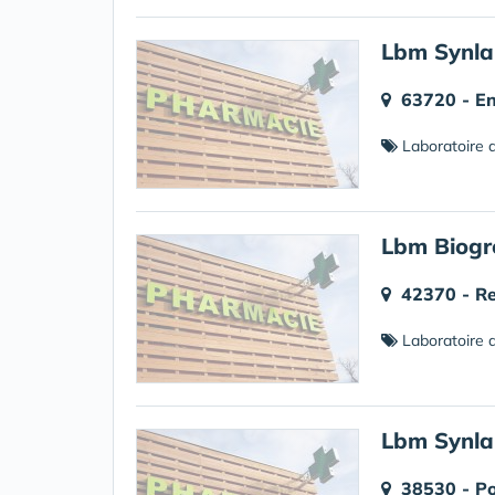
Lbm Synla
63720 - E
Laboratoire d
Lbm Biogr
42370 - R
Laboratoire d
Lbm Synla
38530 - P