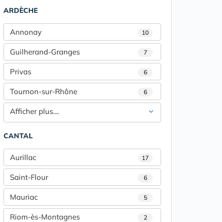
ARDÈCHE
Annonay
10
Guilherand-Granges
7
Privas
6
Tournon-sur-Rhône
6
Afficher plus....
CANTAL
Aurillac
17
Saint-Flour
6
Mauriac
5
Riom-ès-Montagnes
2