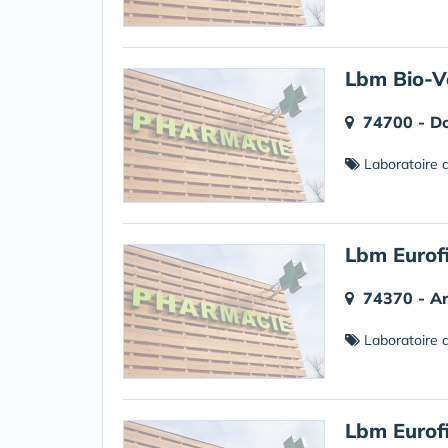
Lbm Bio-V
74700 - D
Laboratoire d
Lbm Eurof
74370 - A
Laboratoire d
Lbm Eurof