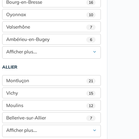
Bourg-en-Bresse
16
Oyonnax
10
Valserhône
7
Ambérieu-en-Bugey
6
Afficher plus....
ALLIER
Montluçon
21
Vichy
15
Moulins
12
Bellerive-sur-Allier
7
Afficher plus....