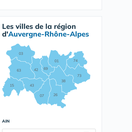
Les villes de la région
d'
Auvergne-Rhône-Alpes
03
74
01
69
42
63
73
38
15
43
26
07
AIN