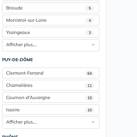
Brioude
5
Monistrol-sur-Loire
4
Yssingeaux
3
Afficher plus....
PUY-DE-DÔME
Clermont-Ferrand
64
Chamalières
11
Cournon-d'Auvergne
10
Issoire
10
Afficher plus....