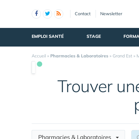
Panneau de gestion des cookies
Contact
Newsletter
EMPLOI SANTÉ
STAGE
FORMA
Accueil
»
Pharmacies & Laboratoires
»
Grand Est
»
M
Trouver u
Pharmacies & Laboratoires