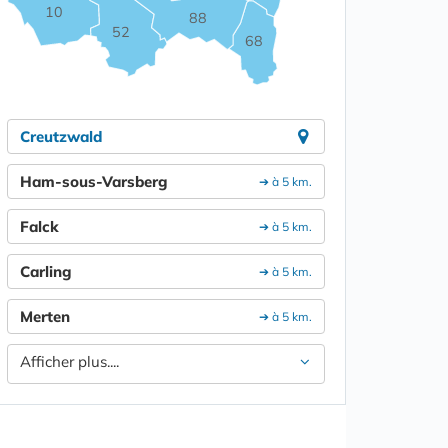
10
88
52
68
Creutzwald
Ham-sous-Varsberg
➔ à 5 km.
Falck
➔ à 5 km.
Carling
➔ à 5 km.
Merten
➔ à 5 km.
Afficher plus....