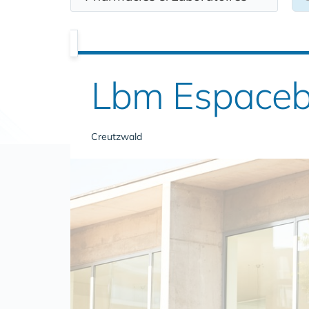
Lbm Espaceb
Creutzwald