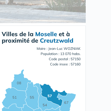
Villes de la
Moselle
et à
proximité de
Creutzwald
Maire : Jean-Luc WOZNIAK
Population : 13 070 habs.
Code postal : 57150
Code insee : 57160
08
57
55
51
67
54