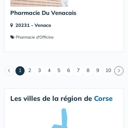
Pharmacie Du Venacais
20231 - Venaco
Pharmacie d'Officine
(courant)
1
2
3
4
5
6
7
8
9
10
Les villes de la région de
Corse