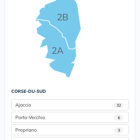
2B
2A
CORSE-DU-SUD
Ajaccio
32
Porto-Vecchio
6
Propriano
3