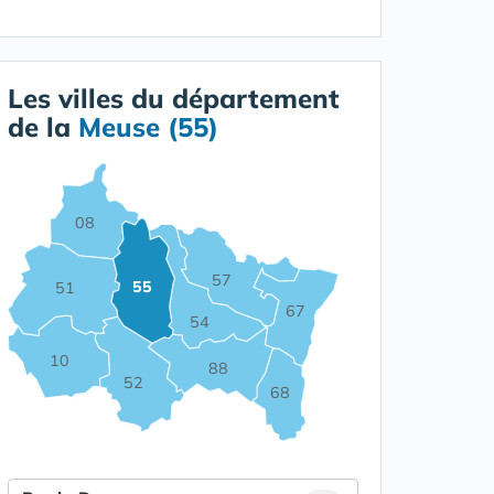
Les villes du département
de la
Meuse (55)
08
57
55
51
67
54
10
88
52
68