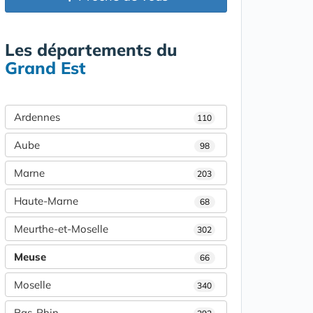
Les départements du
Grand Est
Ardennes
110
Aube
98
Marne
203
Haute-Marne
68
Meurthe-et-Moselle
302
Meuse
66
Moselle
340
Bas-Rhin