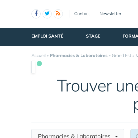
Panneau de gestion des cookies
Contact
Newsletter
EMPLOI SANTÉ
STAGE
FORMA
Accueil
»
Pharmacies & Laboratoires
»
Grand Est
»
Trouver u
Pharmacies & Laboratoires