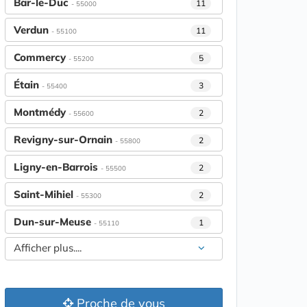
Bar-le-Duc
11
- 55000
Verdun
11
- 55100
Commercy
5
- 55200
Étain
3
- 55400
Montmédy
2
- 55600
Revigny-sur-Ornain
2
- 55800
Ligny-en-Barrois
2
- 55500
Saint-Mihiel
2
- 55300
Dun-sur-Meuse
1
- 55110
Afficher plus....
Proche de vous