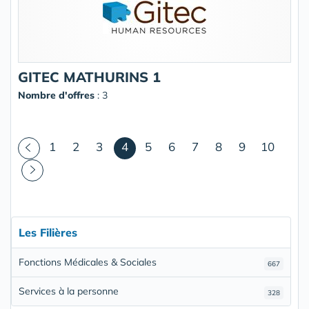
GITEC MATHURINS 1
Nombre d'offres
: 3
(courant)
1
2
3
4
5
6
7
8
9
10
Les Filières
Fonctions Médicales & Sociales
667
Services à la personne
328