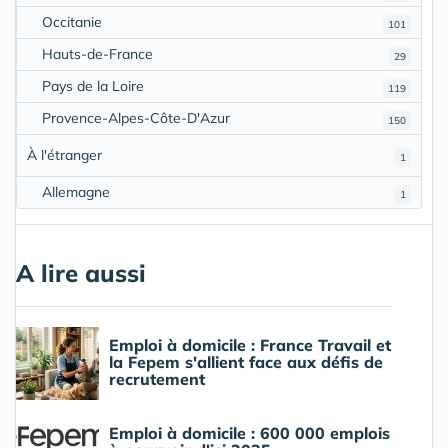
Occitanie
101
Hauts-de-France
29
Pays de la Loire
119
Provence-Alpes-Côte-D'Azur
150
À l'étranger
1
Allemagne
1
A lire aussi
Emploi à domicile : France Travail et
la Fepem s'allient face aux défis de
recrutement
Emploi à domicile : 600 000 emplois