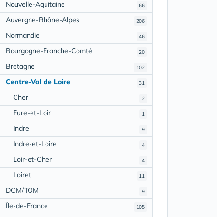
Nouvelle-Aquitaine
66
Auvergne-Rhône-Alpes
206
Normandie
46
Bourgogne-Franche-Comté
20
Bretagne
102
Centre-Val de Loire
31
Cher
2
Eure-et-Loir
1
Indre
9
Indre-et-Loire
4
Loir-et-Cher
4
Loiret
11
DOM/TOM
9
Île-de-France
105