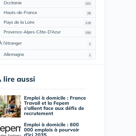
Occitanie
101
Hauts-de-France
29
Pays de la Loire
119
Provence-Alpes-Côte-D'Azur
150
À l'étranger
1
Allemagne
1
 lire aussi
Emploi à domicile : France
Travail et la Fepem
s'allient face aux défis de
recrutement
Emploi à domicile : 600
000 emplois à pourvoir
d'ici 2035