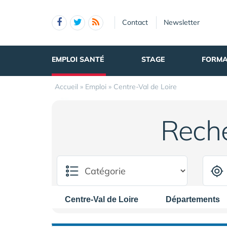
Panneau de gestion des cookies
Contact
Newsletter
EMPLOI SANTÉ
STAGE
FORMA
Accueil
»
Emploi
»
Centre-Val de Loire
Rech
Centre-Val de Loire
Départements