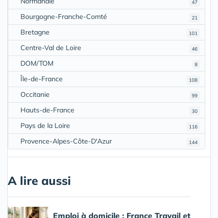
Normandie
47
Bourgogne-Franche-Comté
21
Bretagne
101
Centre-Val de Loire
46
DOM/TOM
8
Île-de-France
108
Occitanie
99
Hauts-de-France
30
Pays de la Loire
116
Provence-Alpes-Côte-D'Azur
144
A lire aussi
Emploi à domicile : France Travail et