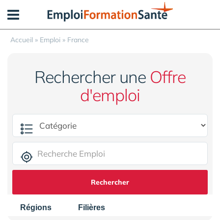
Panneau de gestion des cookies
Accueil
»
Emploi
»
France
Rechercher une
Offre
d'emploi
Rechercher
Régions
Filières