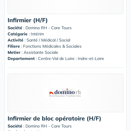
Infirmier (H/F)
Société
:
Domino RH - Care Tours
Catégorie
: Intérim
Activité
: Santé / Médical / Social
Filiere
: Fonctions Médicales & Sociales
Metier
: Assistante Sociale
Departement
: Centre-Val de Loire : Indre-et-Loire
Infirmier de bloc opératoire (H/F)
Société
:
Domino RH - Care Tours