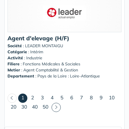
Agent d'elevage (H/F)
Société
:
LEADER MONTAIGU
Catégorie
: Intérim
Activité
: Industrie
Filiere
: Fonctions Médicales & Sociales
Metier
: Agent Comptabilité & Gestion
Departement
: Pays de la Loire : Loire-Atlantique
(courant)
1
2
3
4
5
6
7
8
9
10
20
30
40
50