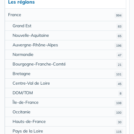
Les régions
France
994
Grand Est
83
Nouvelle-Aquitaine
65
Auvergne-Rhône-Alpes
196
Normandie
47
Bourgogne-Franche-Comté
21
Bretagne
101
Centre-Val de Loire
45
DOM/TOM
8
Île-de-France
108
Occitanie
100
Hauts-de-France
30
Pays de la Loire
115