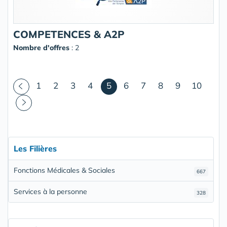
COMPETENCES & A2P
Nombre d'offres
: 2
(courant)
1
2
3
4
5
6
7
8
9
10
Les Filières
Fonctions Médicales & Sociales
667
Services à la personne
328