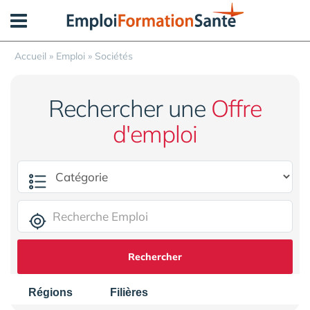
Panneau de gestion des cookies
Accueil
»
Emploi
»
Sociétés
Rechercher une
Offre
d'emploi
Rechercher
Régions
Filières