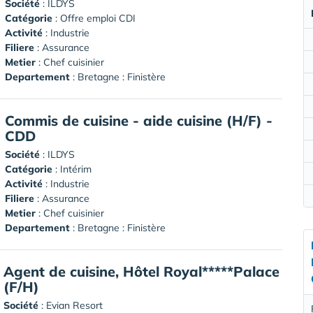
Société
:
ILDYS
Catégorie
: Offre emploi CDI
Activité
: Industrie
Filiere
: Assurance
Metier
: Chef cuisinier
Departement
: Bretagne : Finistère
Commis de cuisine - aide cuisine (H/F) -
CDD
Société
:
ILDYS
Catégorie
: Intérim
Activité
: Industrie
Filiere
: Assurance
Metier
: Chef cuisinier
Departement
: Bretagne : Finistère
Agent de cuisine, Hôtel Royal*****Palace
(F/H)
Société
:
Evian Resort