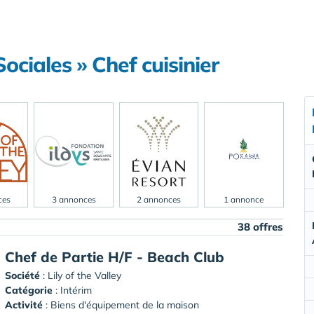
ociales » Chef cuisinier
ces
3 annonces
2 annonces
1 annonce
38 offres
Chef de Partie H/F - Beach Club
Société
:
Lily of the Valley
Catégorie
: Intérim
Activité
: Biens d'équipement de la maison