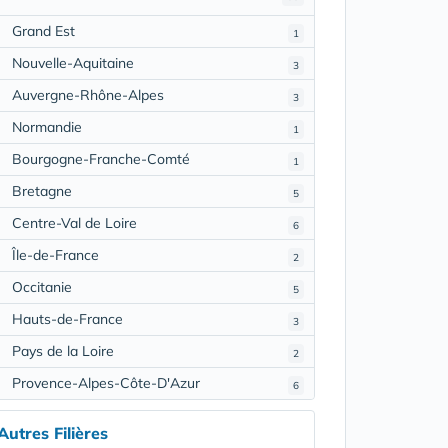
Grand Est
1
Nouvelle-Aquitaine
3
Auvergne-Rhône-Alpes
3
Normandie
1
Bourgogne-Franche-Comté
1
Bretagne
5
Centre-Val de Loire
6
Île-de-France
2
Occitanie
5
Hauts-de-France
3
Pays de la Loire
2
Provence-Alpes-Côte-D'Azur
6
Autres Filières