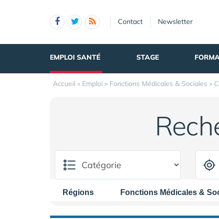
Panneau de gestion des cookies
Contact
Newsletter
EMPLOI SANTÉ
STAGE
FORMA
Accueil
»
Emploi
»
Fonctions Médicales & Sociales
»
C
Rech
Régions
Fonctions Médicales & Soc