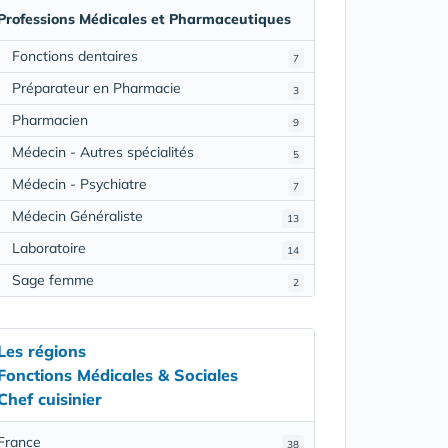
Professions Médicales et Pharmaceutiques
Fonctions dentaires
7
Préparateur en Pharmacie
3
Pharmacien
9
Médecin - Autres spécialités
5
Médecin - Psychiatre
7
Médecin Généraliste
13
Laboratoire
14
Sage femme
2
Les régions
Fonctions Médicales & Sociales
Chef cuisinier
France
38