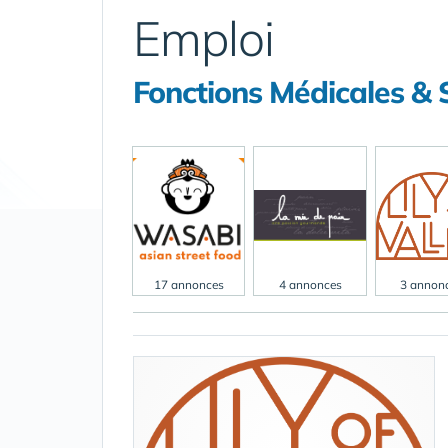
Emploi
Fonctions Médicales & S
17 annonces
4 annonces
3 annon