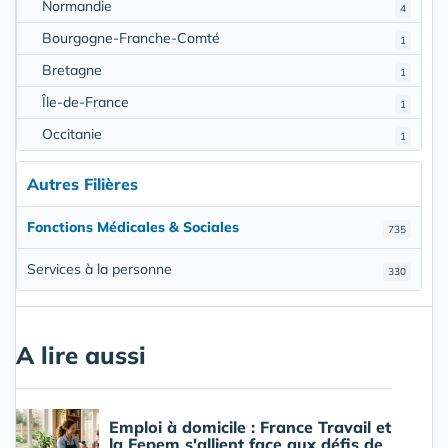
Normandie
4
Bourgogne-Franche-Comté
1
Bretagne
1
Île-de-France
1
Occitanie
1
Autres Filières
Fonctions Médicales & Sociales
735
Services à la personne
330
A lire aussi
Emploi à domicile : France Travail et
la Fepem s'allient face aux défis de