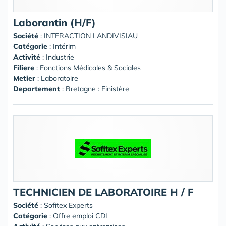
Laborantin (H/F)
Société
:
INTERACTION LANDIVISIAU
Catégorie
: Intérim
Activité
: Industrie
Filiere
: Fonctions Médicales & Sociales
Metier
: Laboratoire
Departement
: Bretagne : Finistère
TECHNICIEN DE LABORATOIRE H / F
Société
:
Sofitex Experts
Catégorie
: Offre emploi CDI