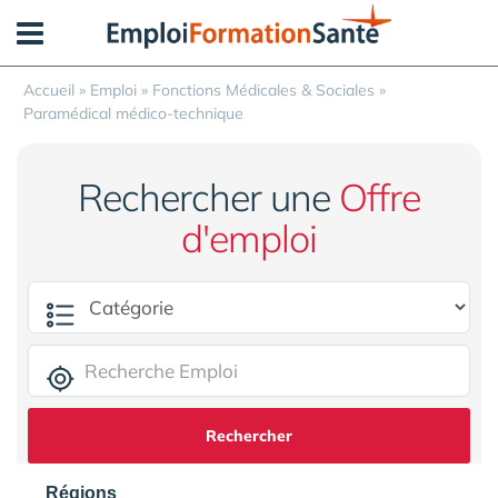
Panneau de gestion des cookies
Accueil
»
Emploi
»
Fonctions Médicales & Sociales
»
Paramédical médico-technique
Rechercher une
Offre
d'emploi
Rechercher
Régions