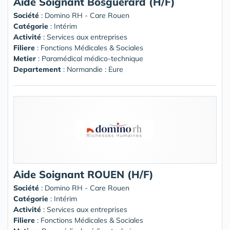
Aide Soignant Bosguerard (H/F)
Société
:
Domino RH - Care Rouen
Catégorie
: Intérim
Activité
: Services aux entreprises
Filiere
: Fonctions Médicales & Sociales
Metier
: Paramédical médico-technique
Departement
: Normandie : Eure
Aide Soignant ROUEN (H/F)
Société
:
Domino RH - Care Rouen
Catégorie
: Intérim
Activité
: Services aux entreprises
Filiere
: Fonctions Médicales & Sociales