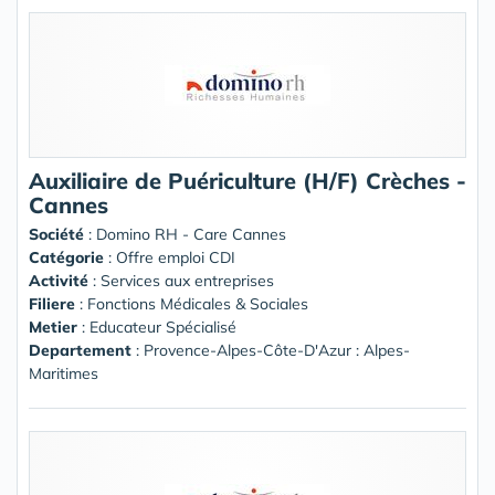
Auxiliaire de Puériculture (H/F) Crèches -
Cannes
Société
:
Domino RH - Care Cannes
Catégorie
: Offre emploi CDI
Activité
: Services aux entreprises
Filiere
: Fonctions Médicales & Sociales
Metier
: Educateur Spécialisé
Departement
: Provence-Alpes-Côte-D'Azur : Alpes-
Maritimes