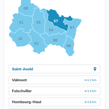
08
57
55
51
67
54
10
88
52
68
Saint-Avold
Valmont
➔ à 2 km.
Folschviller
➔ à 4 km.
Hombourg-Haut
➔ à 6 km.