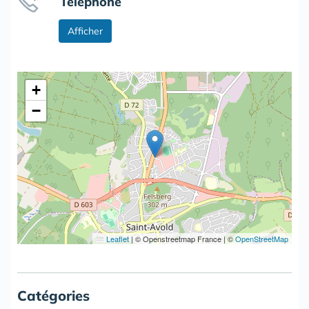
Téléphone
Afficher
+
−
Leaflet
|
© Openstreetmap France | ©
OpenStreetMap
Catégories