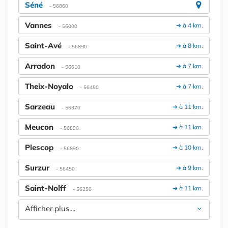
Séné
- 56860
Vannes
➔ à 4 km.
- 56000
Saint-Avé
➔ à 8 km.
- 56890
Arradon
➔ à 7 km.
- 56610
Theix-Noyalo
➔ à 7 km.
- 56450
Sarzeau
➔ à 11 km.
- 56370
Meucon
➔ à 11 km.
- 56890
Plescop
➔ à 10 km.
- 56890
Surzur
➔ à 9 km.
- 56450
Saint-Nolff
➔ à 11 km.
- 56250
Afficher plus....