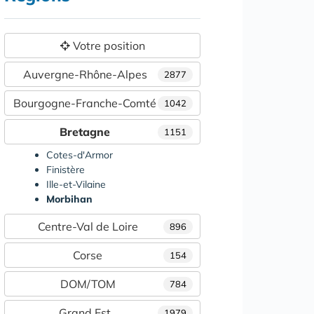
Votre position
Auvergne-Rhône-Alpes
2877
Bourgogne-Franche-Comté
1042
Bretagne
1151
Cotes-d'Armor
Finistère
Ille-et-Vilaine
Morbihan
Centre-Val de Loire
896
Corse
154
DOM/TOM
784
Grand Est
1979