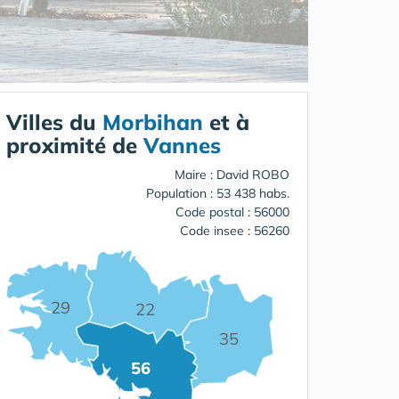
Villes du
Morbihan
et à
proximité de
Vannes
Maire : David ROBO
Population : 53 438 habs.
Code postal : 56000
Code insee : 56260
29
22
35
56