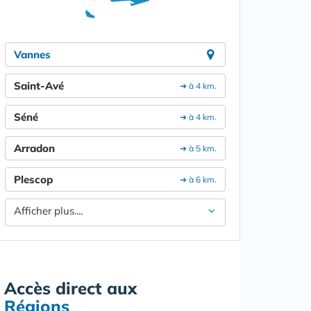
Vannes
Saint-Avé
➔ à 4 km.
Séné
➔ à 4 km.
Arradon
➔ à 5 km.
Plescop
➔ à 6 km.
Afficher plus....
Accès direct aux
Régions