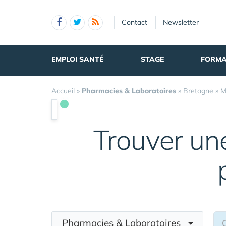
Panneau de gestion des cookies
Contact
Newsletter
EMPLOI SANTÉ
STAGE
FORMA
Accueil
»
Pharmacies & Laboratoires
»
Bretagne
»
M
Trouver u
Pharmacies & Laboratoires