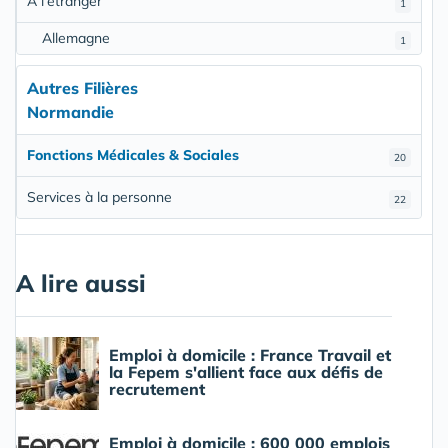
À l'étranger
1
Allemagne
1
Autres Filières
Normandie
Fonctions Médicales & Sociales
20
Services à la personne
22
A lire aussi
Emploi à domicile : France Travail et
la Fepem s'allient face aux défis de
recrutement
Emploi à domicile : 600 000 emplois