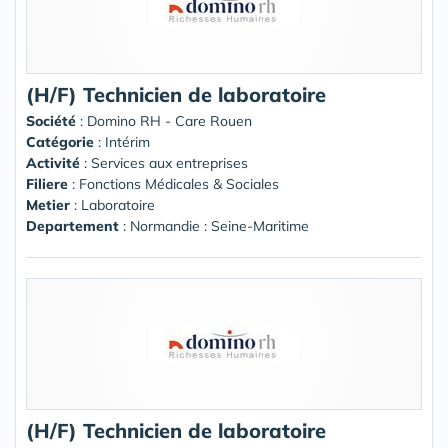
(H/F) Technicien de laboratoire
Société
:
Domino RH - Care Rouen
Catégorie
: Intérim
Activité
: Services aux entreprises
Filiere
: Fonctions Médicales & Sociales
Metier
: Laboratoire
Departement
: Normandie : Seine-Maritime
(H/F) Technicien de laboratoire