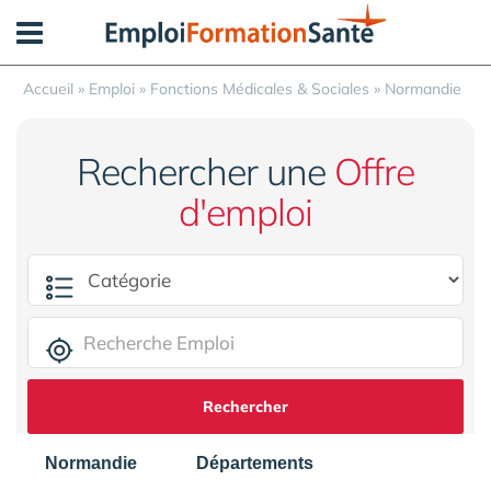
Panneau de gestion des cookies
Accueil
»
Emploi
»
Fonctions Médicales & Sociales
»
Normandie
Rechercher une
Offre
d'emploi
Rechercher
Normandie
Départements