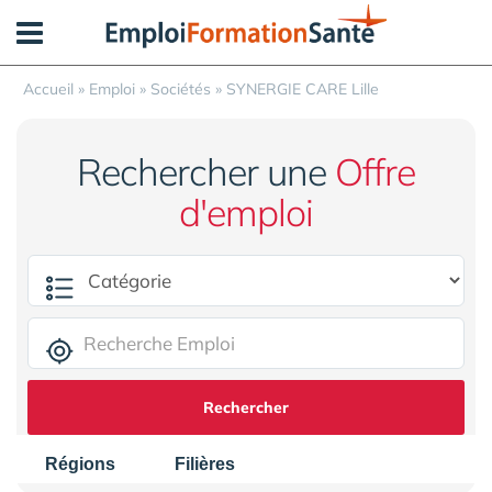
Panneau de gestion des cookies
Accueil
»
Emploi
»
Sociétés
»
SYNERGIE CARE Lille
Rechercher une
Offre
d'emploi
Rechercher
Régions
Filières