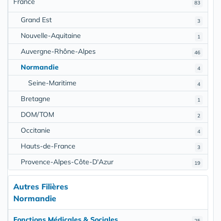
France
83
Grand Est
3
Nouvelle-Aquitaine
1
Auvergne-Rhône-Alpes
46
Normandie
4
Seine-Maritime
4
Bretagne
1
DOM/TOM
2
Occitanie
4
Hauts-de-France
3
Provence-Alpes-Côte-D'Azur
19
Autres Filières
Normandie
Fonctions Médicales & Sociales
25