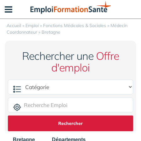
Panneau de gestion des cookies
Accueil
»
Emploi
»
Fonctions Médicales & Sociales
»
Médecin
Coordonnateur
»
Bretagne
Rechercher une
Offre
d'emploi
Rechercher
Bretagne
Départements