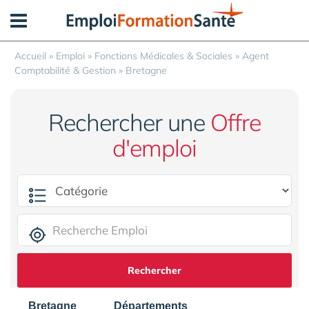
Panneau de gestion des cookies
Accueil
»
Emploi
»
Fonctions Médicales & Sociales
»
Agent
Comptabilité & Gestion
»
Bretagne
Rechercher une
Offre
d'emploi
Rechercher
Bretagne
Départements