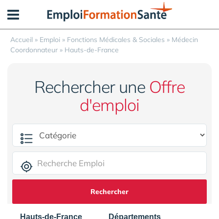
Panneau de gestion des cookies
Accueil
»
Emploi
»
Fonctions Médicales & Sociales
»
Médecin
Coordonnateur
»
Hauts-de-France
Rechercher une
Offre
d'emploi
Rechercher
Hauts-de-France
Départements