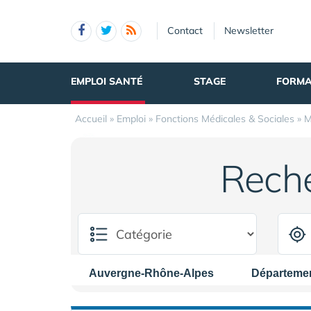
Panneau de gestion des cookies
Contact
Newsletter
EMPLOI SANTÉ
STAGE
FORMA
Accueil
»
Emploi
»
Fonctions Médicales & Sociales
»
M
Rech
Auvergne-Rhône-Alpes
Départeme