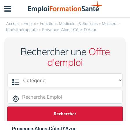
Panneau de gestion des cookies
Accueil
»
Emploi
»
Fonctions Médicales & Sociales
»
Masseur -
Kinésithérapeute
»
Provence-Alpes-Côte-D'Azur
Rechercher une
Offre
d'emploi
Rechercher
Provence-Alpes-Côte-D'Azur