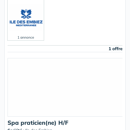
1 annonce
1 offre
Spa praticien(ne) H/F