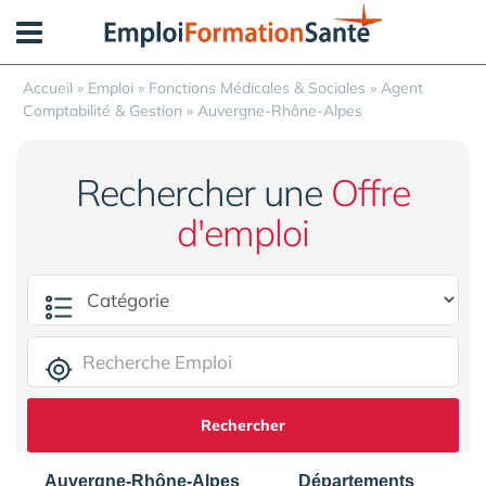
Panneau de gestion des cookies
Accueil
»
Emploi
»
Fonctions Médicales & Sociales
»
Agent
Comptabilité & Gestion
»
Auvergne-Rhône-Alpes
Rechercher une
Offre
d'emploi
Rechercher
Auvergne-Rhône-Alpes
Départements