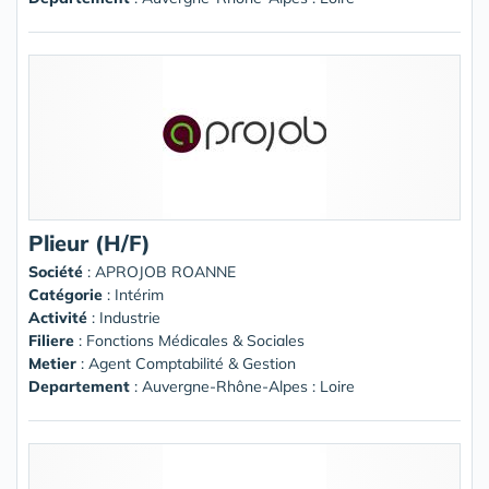
Plieur (H/F)
Société
:
APROJOB ROANNE
Catégorie
: Intérim
Activité
: Industrie
Filiere
: Fonctions Médicales & Sociales
Metier
: Agent Comptabilité & Gestion
Departement
: Auvergne-Rhône-Alpes : Loire