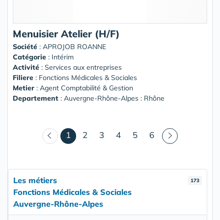
Menuisier Atelier (H/F)
Société
:
APROJOB ROANNE
Catégorie
: Intérim
Activité
: Services aux entreprises
Filiere
: Fonctions Médicales & Sociales
Metier
: Agent Comptabilité & Gestion
Departement
: Auvergne-Rhône-Alpes : Rhône
(courant)
1
2
3
4
5
6
Les métiers
173
Fonctions Médicales & Sociales
Auvergne-Rhône-Alpes