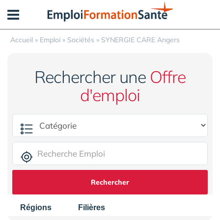
Panneau de gestion des cookies
Accueil
»
Emploi
»
Sociétés
»
SYNERGIE CARE Angers
Rechercher une
Offre
d'emploi
Rechercher
Régions
Filières