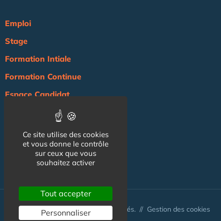
Emploi
Stage
Formation Intiale
Formation Continue
Espace Candidat
Espace Recruteur
Actualité
Ce site utilise des cookies
et vous donne le contrôle
Agenda
sur ceux que vous
souhaitez activer
NOS AUTRES SITES :
Tout accepter
© Australis 2026 - Tous droits réservés. //
Gestion des cookies
Personnaliser