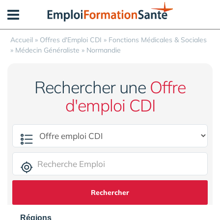
Panneau de gestion des cookies
Accueil
»
Offres d'Emploi CDI
»
Fonctions Médicales & Sociales
»
Médecin Généraliste
»
Normandie
Rechercher une
Offre
d'emploi CDI
Rechercher
Régions