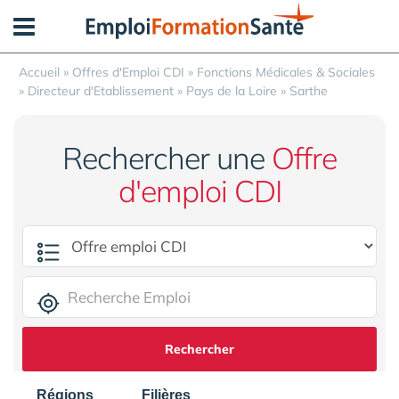
Panneau de gestion des cookies
Accueil
»
Offres d'Emploi CDI
»
Fonctions Médicales & Sociales
»
Directeur d'Etablissement
»
Pays de la Loire
»
Sarthe
Rechercher une
Offre
d'emploi CDI
Rechercher
Régions
Filières