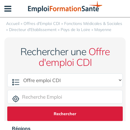
Panneau de gestion des cookies
Accueil
»
Offres d'Emploi CDI
»
Fonctions Médicales & Sociales
»
Directeur d'Etablissement
»
Pays de la Loire
»
Mayenne
Rechercher une
Offre
d'emploi CDI
Rechercher
Régions