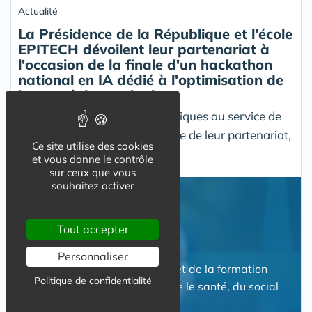
Actualité
La Présidence de la République et l'école
EPITECH dévoilent leur partenariat à
l'occasion de la finale d'un hackathon
national en IA dédié à l'optimisation de
la stratégie vaccinale
Un hackathon « Données publiques au service de
l’intérêt général », dans le cadre de leur partenariat,
Ce site utilise des cookies
au Palais de l’Alma.
et vous donne le contrôle
sur ceux que vous
souhaitez activer
Actualité
Tout accepter
Personnaliser
Suivez l'actualité de l'emploi et de la formation
Politique de confidentialité
dans le secteur des métiers de le santé, du social
et des SAP