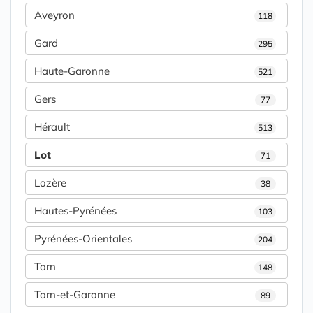
Aveyron
118
Gard
295
Haute-Garonne
521
Gers
77
Hérault
513
Lot
71
Lozère
38
Hautes-Pyrénées
103
Pyrénées-Orientales
204
Tarn
148
Tarn-et-Garonne
89