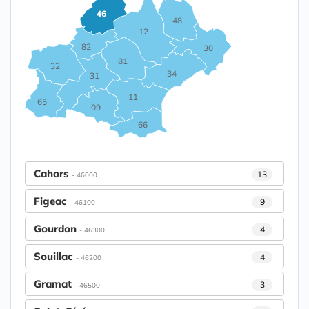
46
48
12
82
30
81
32
34
31
11
65
09
66
Cahors
13
- 46000
Figeac
9
- 46100
Gourdon
4
- 46300
Souillac
4
- 46200
Gramat
3
- 46500