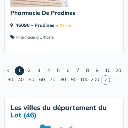
Pharmacie De Pradines
46090 - Pradines
➔ 23 km
Pharmacie d'Officine
(courant)
1
2
3
4
5
6
7
8
9
10
20
30
40
50
60
70
80
90
100
200
Les villes du département du
Lot (46)