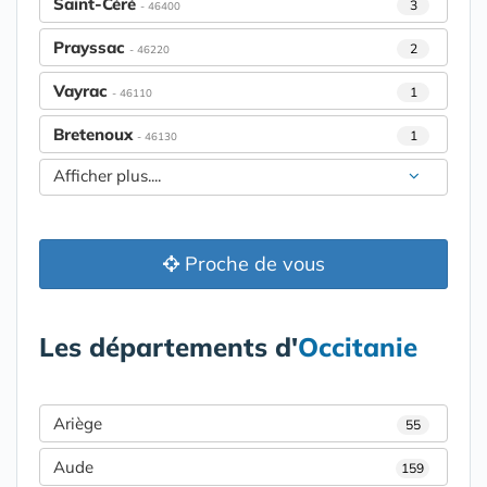
Saint-Céré
3
- 46400
Prayssac
2
- 46220
Vayrac
1
- 46110
Bretenoux
1
- 46130
Afficher plus....
Proche de vous
Les départements d'
Occitanie
Ariège
55
Aude
159