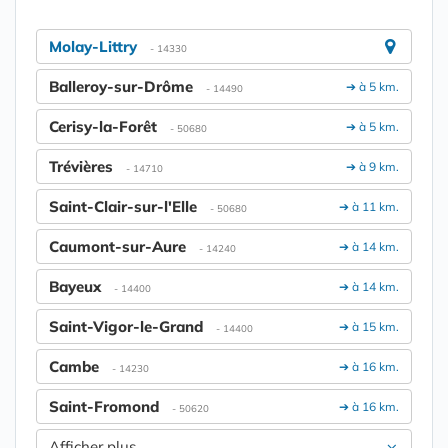
Molay-Littry
- 14330
Balleroy-sur-Drôme
➔ à 5 km.
- 14490
Cerisy-la-Forêt
➔ à 5 km.
- 50680
Trévières
➔ à 9 km.
- 14710
Saint-Clair-sur-l'Elle
➔ à 11 km.
- 50680
Caumont-sur-Aure
➔ à 14 km.
- 14240
Bayeux
➔ à 14 km.
- 14400
Saint-Vigor-le-Grand
➔ à 15 km.
- 14400
Cambe
➔ à 16 km.
- 14230
Saint-Fromond
➔ à 16 km.
- 50620
Afficher plus....