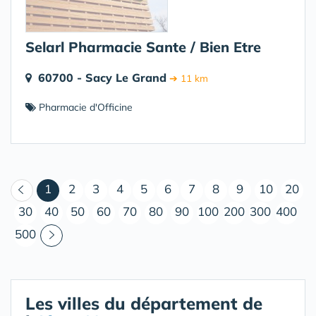
Selarl Pharmacie Sante / Bien Etre
60700 - Sacy Le Grand
➔ 11 km
Pharmacie d'Officine
(courant)
1
2
3
4
5
6
7
8
9
10
20
30
40
50
60
70
80
90
100
200
300
400
500
Les villes du département de