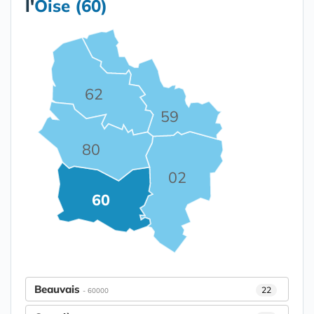
l'
Oise (60)
62
59
80
02
60
Beauvais
22
- 60000