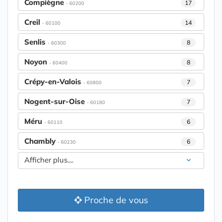
Compiègne
17
- 60200
Creil
14
- 60100
Senlis
8
- 60300
Noyon
8
- 60400
Crépy-en-Valois
7
- 60800
Nogent-sur-Oise
7
- 60180
Méru
6
- 60110
Chambly
6
- 60230
Afficher plus....
Proche de vous