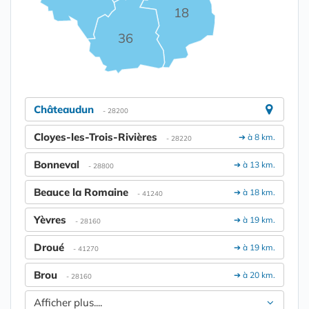
18
36
Châteaudun
- 28200
Cloyes-les-Trois-Rivières
➔ à 8 km.
- 28220
Bonneval
➔ à 13 km.
- 28800
Beauce la Romaine
➔ à 18 km.
- 41240
Yèvres
➔ à 19 km.
- 28160
Droué
➔ à 19 km.
- 41270
Brou
➔ à 20 km.
- 28160
Afficher plus....