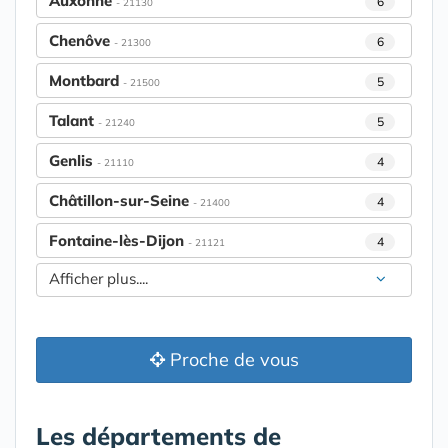
Auxonne
6
- 21130
Chenôve
6
- 21300
Montbard
5
- 21500
Talant
5
- 21240
Genlis
4
- 21110
Châtillon-sur-Seine
4
- 21400
Fontaine-lès-Dijon
4
- 21121
Afficher plus....
Proche de vous
Les départements de