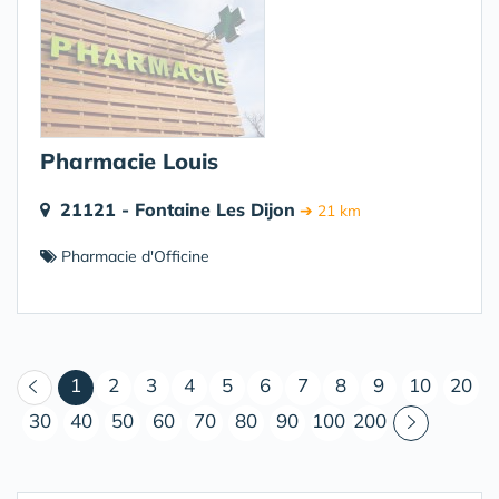
Pharmacie Louis
21121 - Fontaine Les Dijon
➔ 21 km
Pharmacie d'Officine
(courant)
1
2
3
4
5
6
7
8
9
10
20
30
40
50
60
70
80
90
100
200