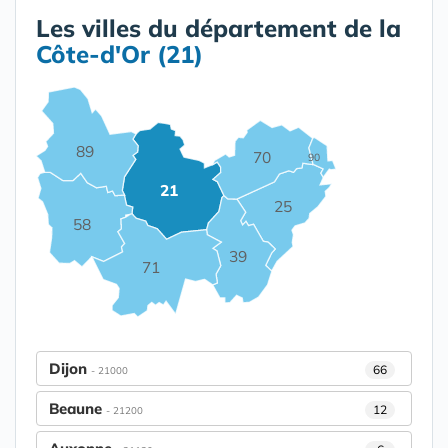
Les villes du département de la
Côte-d'Or (21)
89
70
90
21
25
58
39
71
Dijon
66
- 21000
Beaune
12
- 21200