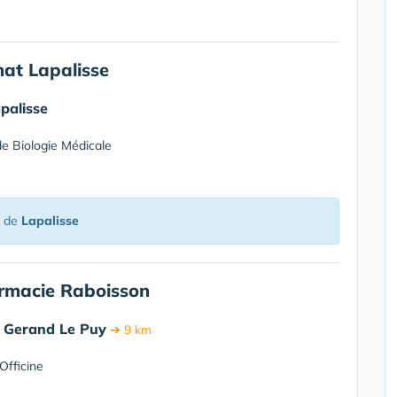
t Lapalisse
palisse
e Biologie Médicale
é de
Lapalisse
armacie Raboisson
t Gerand Le Puy
➔ 9 km
Officine