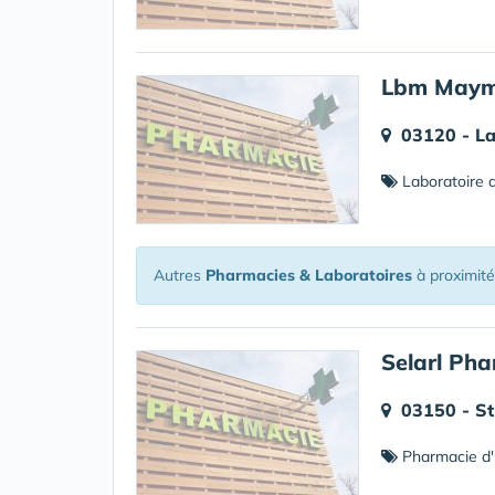
Lbm Mayma
03120 - La
Laboratoire d
Autres
Pharmacies & Laboratoires
à proximit
Selarl Ph
03150 - S
Pharmacie d'