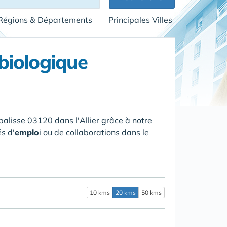
Régions & Départements
Principales Villes
biologique
palisse 03120 dans l'Allier
grâce à notre
s d'
emplo
i ou de collaborations dans le
10 kms
20 kms
50 kms