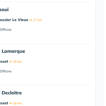
aoui
euzier Le Vieux
➔ 17 km
Officine
e Lamarque
sset
➔ 18 km
Officine
Decloitre
sset
➔ 18 km