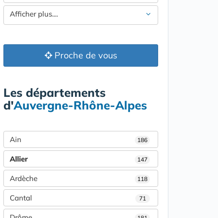
Afficher plus....
Proche de vous
Les départements
d'
Auvergne-Rhône-Alpes
Ain
186
Allier
147
Ardèche
118
Cantal
71
Drôme
181