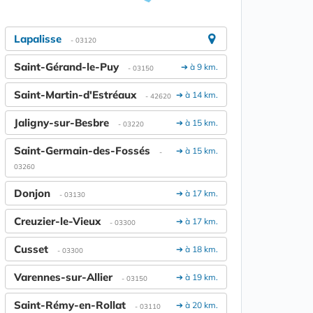
Lapalisse
- 03120
Saint-Gérand-le-Puy
➔ à 9 km.
- 03150
Saint-Martin-d'Estréaux
➔ à 14 km.
- 42620
Jaligny-sur-Besbre
➔ à 15 km.
- 03220
Saint-Germain-des-Fossés
➔ à 15 km.
-
03260
Donjon
➔ à 17 km.
- 03130
Creuzier-le-Vieux
➔ à 17 km.
- 03300
Cusset
➔ à 18 km.
- 03300
Varennes-sur-Allier
➔ à 19 km.
- 03150
Saint-Rémy-en-Rollat
➔ à 20 km.
- 03110