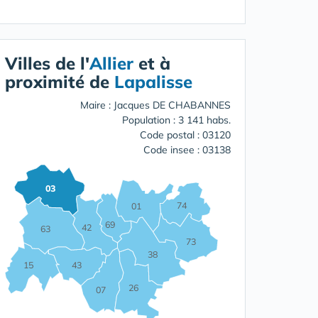
Villes de l'
Allier
et à
proximité de
Lapalisse
Maire : Jacques DE CHABANNES
Population : 3 141 habs.
Code postal : 03120
Code insee : 03138
03
74
01
69
42
63
73
38
15
43
26
07