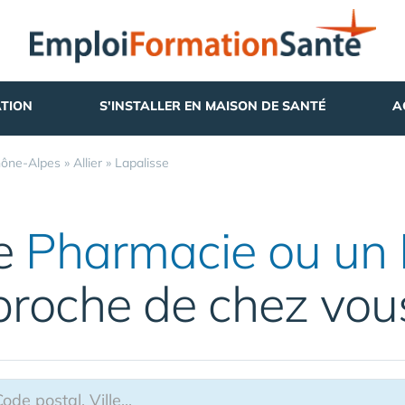
TION
S'INSTALLER EN MAISON DE SANTÉ
A
ône-Alpes
»
Allier
»
Lapalisse
ne
Pharmacie ou un 
proche de chez vou