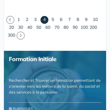
(courant)
1
2
3
4
5
6
7
8
9
10
20
30
40
50
60
70
80
90
100
200
300
Formation Initiale
Rechercher et Trouver un formation permettant de
s'orienter vers les métiers de la santé, du social et
des services à la personne
RUBRIQUES