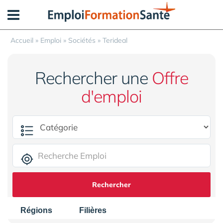
Panneau de gestion des cookies
Accueil
»
Emploi
»
Sociétés
»
Terideal
Rechercher une
Offre
d'emploi
Rechercher
Régions
Filières