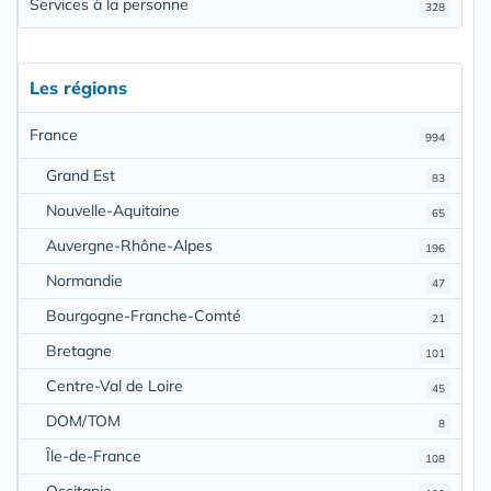
Services à la personne
328
Les régions
France
994
Grand Est
83
Nouvelle-Aquitaine
65
Auvergne-Rhône-Alpes
196
Normandie
47
Bourgogne-Franche-Comté
21
Bretagne
101
Centre-Val de Loire
45
DOM/TOM
8
Île-de-France
108
Occitanie