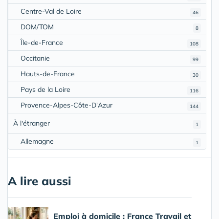
Centre-Val de Loire
46
DOM/TOM
8
Île-de-France
108
Occitanie
99
Hauts-de-France
30
Pays de la Loire
116
Provence-Alpes-Côte-D'Azur
144
À l'étranger
1
Allemagne
1
A lire aussi
Emploi à domicile : France Travail et