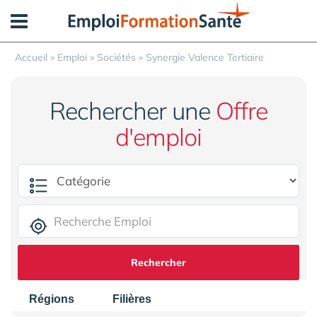
Panneau de gestion des cookies
Accueil
»
Emploi
»
Sociétés
»
Synergie Valence Tertiaire
Rechercher une
Offre
d'emploi
Rechercher
Régions
Filières