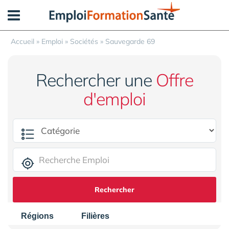
Panneau de gestion des cookies
Accueil
»
Emploi
»
Sociétés
»
Sauvegarde 69
Rechercher une
Offre
d'emploi
Rechercher
Régions
Filières