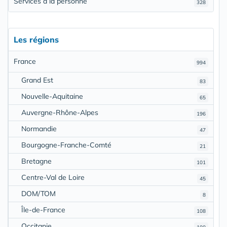
Services à la personne
328
Les régions
France
994
Grand Est
83
Nouvelle-Aquitaine
65
Auvergne-Rhône-Alpes
196
Normandie
47
Bourgogne-Franche-Comté
21
Bretagne
101
Centre-Val de Loire
45
DOM/TOM
8
Île-de-France
108
Occitanie