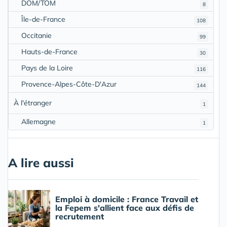
DOM/TOM
8
Île-de-France
108
Occitanie
99
Hauts-de-France
30
Pays de la Loire
116
Provence-Alpes-Côte-D'Azur
144
À l'étranger
1
Allemagne
1
A lire aussi
Emploi à domicile : France Travail et
la Fepem s'allient face aux défis de
recrutement