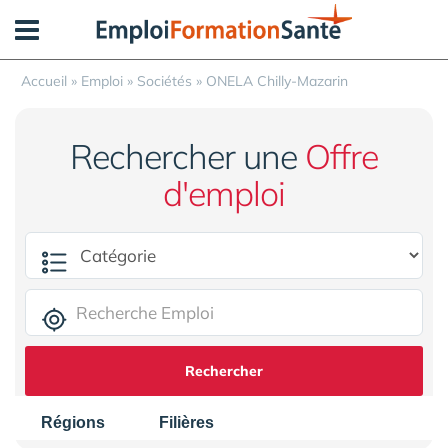
Panneau de gestion des cookies
Accueil
»
Emploi
»
Sociétés
»
ONELA Chilly-Mazarin
Rechercher une
Offre
d'emploi
Rechercher
Régions
Filières