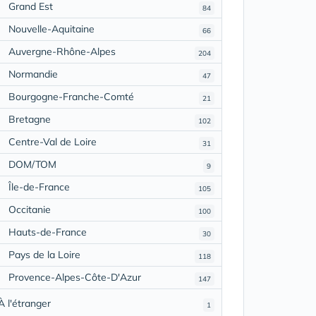
Grand Est
84
Nouvelle-Aquitaine
66
Auvergne-Rhône-Alpes
204
Normandie
47
Bourgogne-Franche-Comté
21
Bretagne
102
Centre-Val de Loire
31
DOM/TOM
9
Île-de-France
105
Occitanie
100
Hauts-de-France
30
Pays de la Loire
118
Provence-Alpes-Côte-D'Azur
147
À l'étranger
1