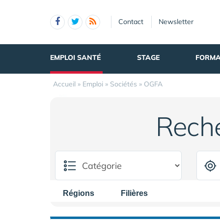
Panneau de gestion des cookies
Contact
Newsletter
EMPLOI SANTÉ
STAGE
FORMA
Accueil
»
Emploi
»
Sociétés
»
OGFA
Rech
Régions
Filières