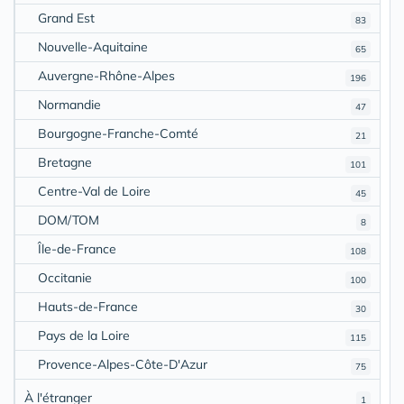
Grand Est
83
Nouvelle-Aquitaine
65
Auvergne-Rhône-Alpes
196
Normandie
47
Bourgogne-Franche-Comté
21
Bretagne
101
Centre-Val de Loire
45
DOM/TOM
8
Île-de-France
108
Occitanie
100
Hauts-de-France
30
Pays de la Loire
115
Provence-Alpes-Côte-D'Azur
75
À l'étranger
1