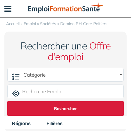
Panneau de gestion des cookies
Accueil
»
Emploi
»
Sociétés
»
Domino RH Care Poitiers
Rechercher une
Offre
d'emploi
Rechercher
Régions
Filières