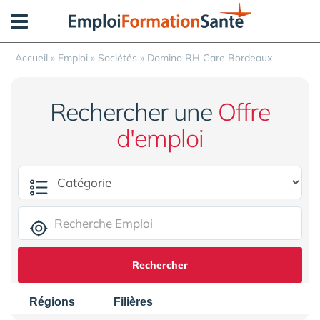
Panneau de gestion des cookies
Accueil
»
Emploi
»
Sociétés
»
Domino RH Care Bordeaux
Rechercher une
Offre
d'emploi
Rechercher
Régions
Filières