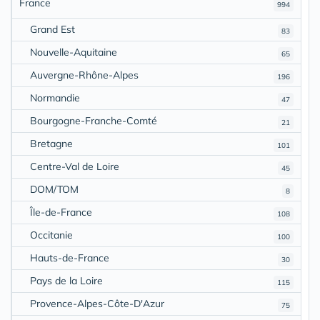
France
994
Grand Est
83
Nouvelle-Aquitaine
65
Auvergne-Rhône-Alpes
196
Normandie
47
Bourgogne-Franche-Comté
21
Bretagne
101
Centre-Val de Loire
45
DOM/TOM
8
Île-de-France
108
Occitanie
100
Hauts-de-France
30
Pays de la Loire
115
Provence-Alpes-Côte-D'Azur
75