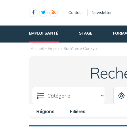
Panneau de gestion des cookies
Contact
Newsletter
EMPLOI SANTÉ
STAGE
FORMA
Accueil
»
Emploi
»
Sociétés
»
Coexya
Rech
Régions
Filières