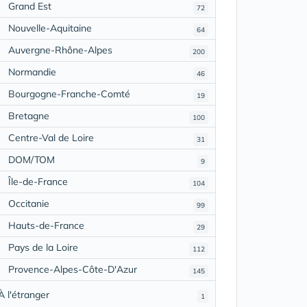
Grand Est
72
Nouvelle-Aquitaine
64
Auvergne-Rhône-Alpes
200
Normandie
46
Bourgogne-Franche-Comté
19
Bretagne
100
Centre-Val de Loire
31
DOM/TOM
9
Île-de-France
104
Occitanie
99
Hauts-de-France
29
Pays de la Loire
112
Provence-Alpes-Côte-D'Azur
145
À l'étranger
1