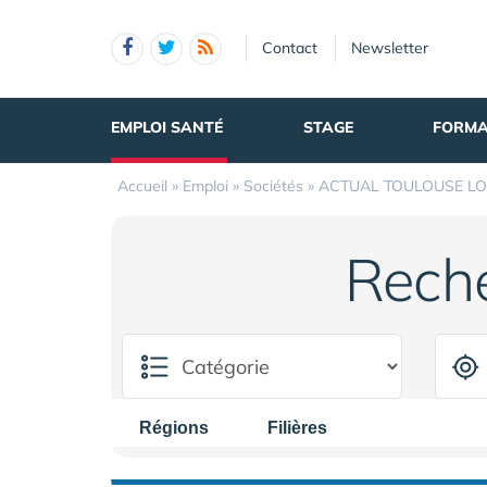
Panneau de gestion des cookies
Contact
Newsletter
EMPLOI SANTÉ
STAGE
FORMA
Accueil
»
Emploi
»
Sociétés
»
ACTUAL TOULOUSE LO
Rech
Régions
Filières