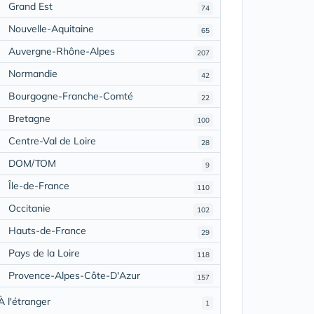
Grand Est
74
Nouvelle-Aquitaine
65
Auvergne-Rhône-Alpes
207
Normandie
42
Bourgogne-Franche-Comté
22
Bretagne
100
Centre-Val de Loire
28
DOM/TOM
9
Île-de-France
110
Occitanie
102
Hauts-de-France
29
Pays de la Loire
118
Provence-Alpes-Côte-D'Azur
157
À l'étranger
1